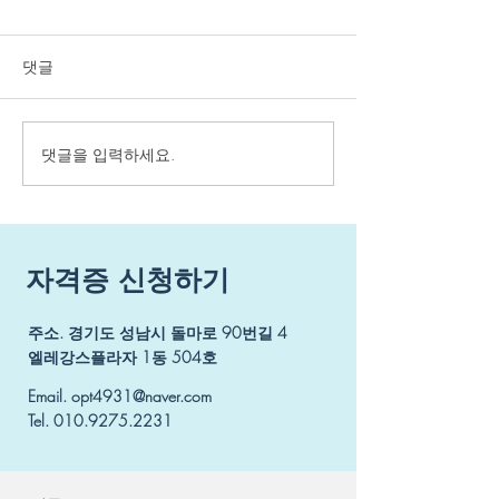
육 안내
댓글
상지 운동지도사 
안내 접수 : 2024년
일 ~ 2024년 07
교육일정 : 2024년
댓글을 입력하세요.
보행 운동지도사 자격증
일 ~ 07월 28일 
교육 안내
보경 강사 교육비 
300.000원, 회원 
원,...
자격증 신청하기
주소. 경기도 성남시 돌마로 90번길 4
​엘레강스플라자 1동 504호
Email.
opt4931@naver.com
Tel.
010.9275.2231